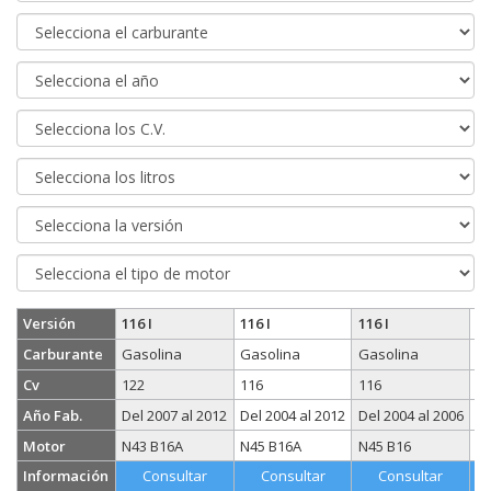
Versión
116 I
116 I
116 I
11
Carburante
Gasolina
Gasolina
Gasolina
Di
Cv
122
116
116
1
Año Fab.
Del 2007 al 2012
Del 2004 al 2012
Del 2004 al 2006
De
Motor
N43 B16A
N45 B16A
N45 B16
20
Información
Consultar
Consultar
Consultar