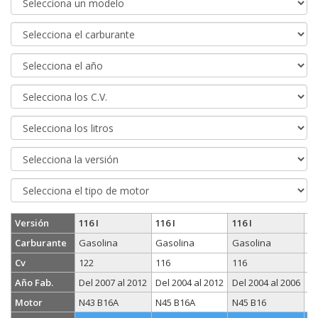
Versión
116 I
116 I
116 I
11
Carburante
Gasolina
Gasolina
Gasolina
Di
Cv
122
116
116
1
Año Fab.
Del 2007 al 2012
Del 2004 al 2012
Del 2004 al 2006
De
Motor
N43 B16A
N45 B16A
N45 B16
20