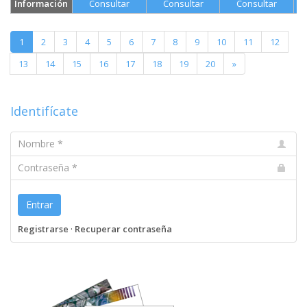
Información
Consultar
Consultar
Consultar
1
2
3
4
5
6
7
8
9
10
11
12
13
14
15
16
17
18
19
20
»
Identifícate
Nombre
Contraseña
Entrar
Registrarse
·
Recuperar contraseña