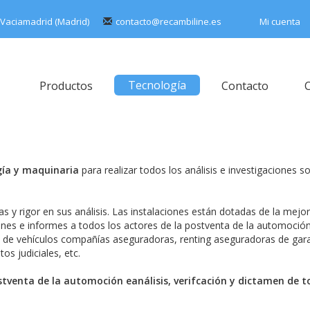
-Vaciamadrid (Madrid)
contacto@recambiline.es
Mi cuenta
Tecnología
Productos
Contacto
C
gía y maquinaria
para realizar todos los análisis e investigaciones s
as y rigor en sus análisis. Las instalaciones están dotadas de la mejor
enes e informes a todos los actores de la postventa de la automoción
es de vehículos compañías aseguradoras, renting aseguradoras de gar
os judiciales, etc.
tventa de la automoción eanálisis, verifcación y dictamen de 