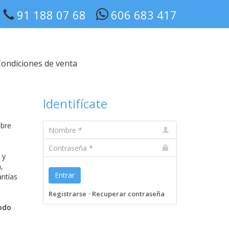
91 188 07 68
606 683 417
ondiciones de venta
Identifícate
obre
Nombre
Contraseña
 y
,
Entrar
antías
·
Registrarse
Recuperar contraseña
todo